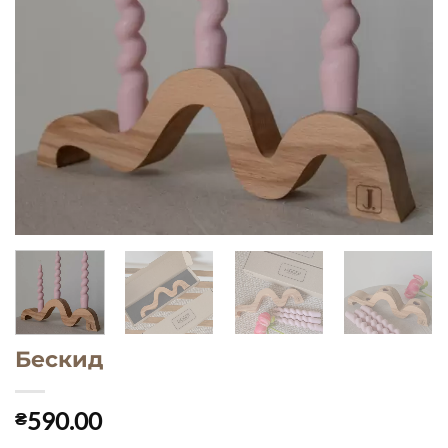
Бескид
590.00
₴