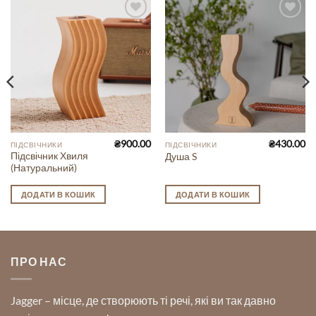
Add to
Add to
Wishlist
Wishlist
₴
900.00
₴
430.00
ПІДСВІЧНИКИ
ПІДСВІЧНИКИ
Підсвічник Хвиля
Душа S
(Натуральний)
ДОДАТИ В КОШИК
ДОДАТИ В КОШИК
ПРО НАС
Jagger – місце, де створюють ті речі, які ви так давно