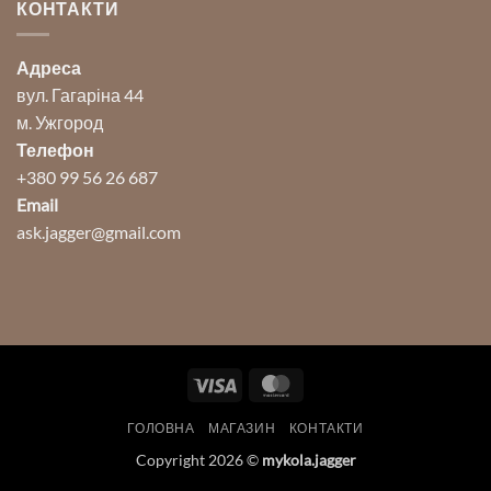
КОНТАКТИ
Адреса
вул. Гагаріна 44
м. Ужгород
Телефон
+380 99 56 26 687
Email
ask.jagger@gmail.com
Visa
MasterCard
ГОЛОВНА
МАГАЗИН
КОНТАКТИ
Copyright 2026 ©
mykola.jagger