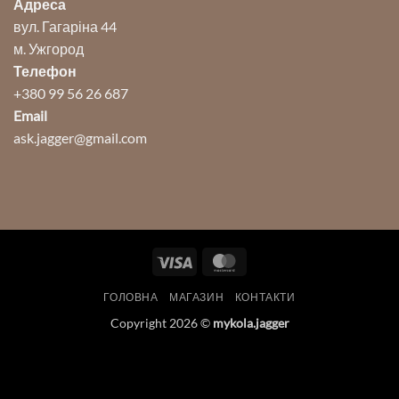
Адреса
вул. Гагаріна 44
м. Ужгород
Телефон
+380 99 56 26 687
Email
ask.jagger@gmail.com
Visa
MasterCard
ГОЛОВНА
МАГАЗИН
КОНТАКТИ
Copyright 2026 ©
mykola.jagger